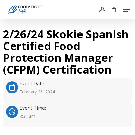
Skip
Men
to
account
main
Close
content
Menu
2/26/24 Skokie Spanish
Certified Food
Protection Manager
(CFPM) Certification
Event Date:
February 26, 2024
Event Time:
8:30 am