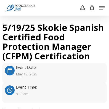
Skip
Men
to
account
main
Close
content
Menu
5/19/25 Skokie Spanish
Certified Food
Protection Manager
(CFPM) Certification
Event Date:
May 19, 2025
Event Time:
8:30 am