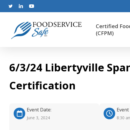
Skip
to
twitter
linkedin
youtube
main
content
Certified Foo
(CFPM)
6/3/24 Libertyville Sp
Certification
Event Date:
Event
June 3, 2024
8:30 a