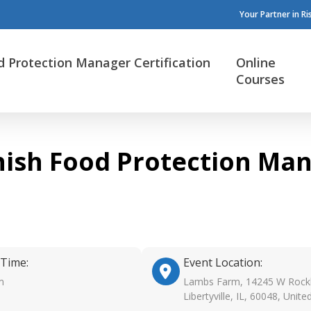
Your Partner in R
d Protection Manager Certification
Online
Courses
anish Food Protection Ma
 Time:
Event Location:
m
Lambs Farm, 14245 W Rockl
Libertyville, IL, 60048, Unite