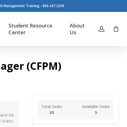
isk Management Training - 866.447.2338
Student Resource
About
account
Center
Us
nager (CFPM)
Total Seats
Available Seats
30
5
and Rd,
d States