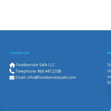
Contact Us
N
Foodservice Safe LLC
Si
c
Telephone: 866.447.2338
o
Email:
info@foodservicesafe.com
E