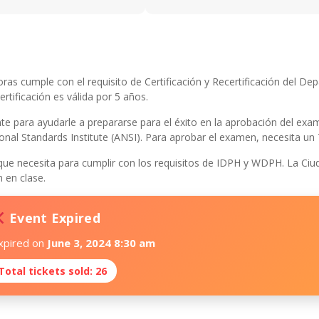
oras cumple con el requisito de Certificación y Recertificación del D
ertificación es válida por 5 años.
e para ayudarle a prepararse para el éxito en la aprobación del exa
onal Standards Institute (ANSI). Para aprobar el examen, necesita un
 que necesita para cumplir con los requisitos de IDPH y WDPH. La Ci
n en clase.
Event Expired
xpired on
June 3, 2024 8:30 am
Total tickets sold: 26